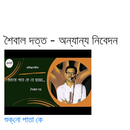
শৈবাল দত্ত - অন্যান্য নিবেদন
শুক্‌নো পাতা কে