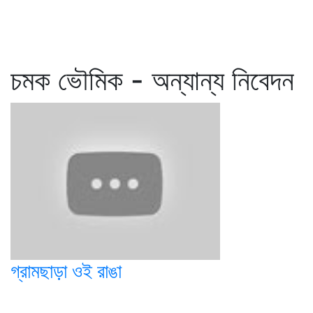
চমক ভৌমিক - অন্যান্য নিবেদন
গ্রামছাড়া ওই রাঙা