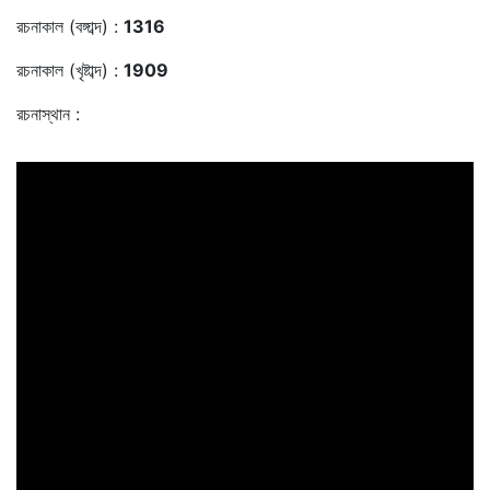
রচনাকাল (বঙ্গাব্দ) :
1316
রচনাকাল (খৃষ্টাব্দ) :
1909
রচনাস্থান :