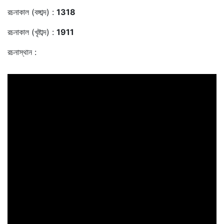
রচনাকাল (বঙ্গাব্দ) :
1318
রচনাকাল (খৃষ্টাব্দ) :
1911
রচনাস্থান :