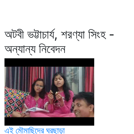
অটবী ভট্টাচার্য, শরণ্যা সিংহ -
অন্যান্য নিবেদন
এই মৌমাছিদের ঘরছাড়া