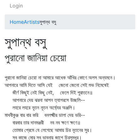
Login
Home
Artists
সুপান্থ বসু
সুপান্থ বসু
পুরানো জানিয়া চেয়ো
পুরানো জানিয়া চেয়ো না আমারে আধেক আঁখির কোণে অলস অন্যমনে।
আপনারে আমি দিতে আসি যেই জেনো জেনো সেই শুভ নিমেষেই
জীর্ণ কিছুই নেই কিছু নেই, ফেলে দিই পুরাতনে॥
আপনারে দেয় ঝরনা আপন ত্যাগরসে উচ্ছলি--
লহরে লহরে নূতন নূতন অর্ঘ্যের অঞ্জলি।
মাধবীকুঞ্জ বার বার করি বনলক্ষ্মীর ডালা দেয় ভরি--
বারবার তার দানমঞ্জরী নব নব ক্ষণে ক্ষণে॥
তোমার প্রেমে যে লেগেছে আমায় চির নূতনের সুর।
সব কাজে মোর সব ভাবনায় জাগে চিরসুমধুর।