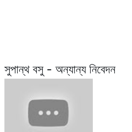
সুপান্থ বসু - অন্যান্য নিবেদন