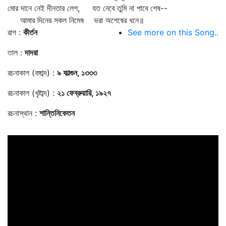
মোর দানে নেই দীনতার লেশ, যত নেবে তুমি না পাবে শেষ--
আমার দিনের সকল নিমেষ ভরা অশেষের ধনে॥
রাগ :
কীর্তন
See more on this Song..
তাল :
দাদরা
রচনাকাল (বঙ্গাব্দ) :
৯ ফাল্গুন, ১৩৩৩
রচনাকাল (খৃষ্টাব্দ) :
২১ ফেব্রুয়ারি, ১৯২৭
রচনাস্থান :
শান্তিনিকেতন