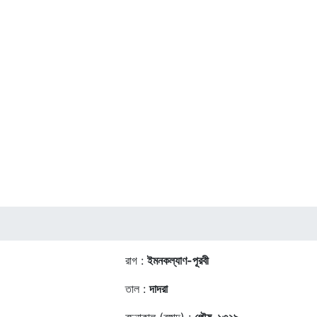
রাগ :
ইমনকল্যাণ-পূরবী
তাল :
দাদরা