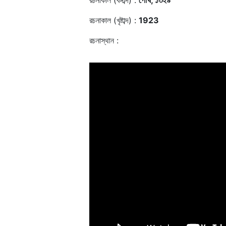
রচনাকাল (বঙ্গাব্দ) :
পৌষ, ১৩২৯
রচনাকাল (খৃষ্টাব্দ) :
1923
রচনাস্থান :