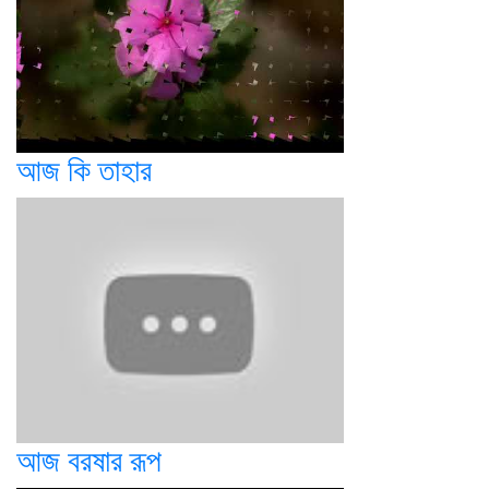
আজ কি তাহার
আজ বরষার রূপ