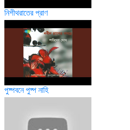
নিশীথরাতের প্রাণ
পুষ্পবনে পুষ্প নাহি