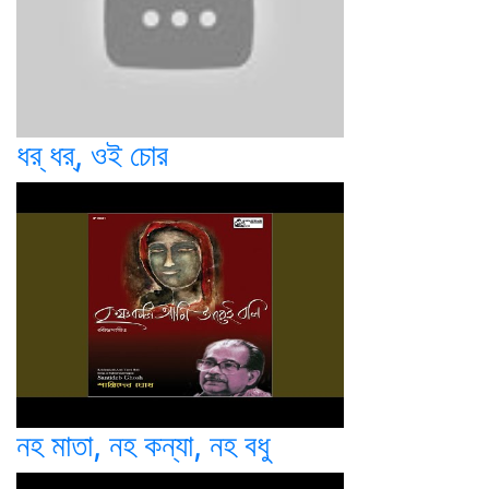
ধর্‌ ধর্‌, ওই চোর
নহ মাতা, নহ কন্যা, নহ বধু