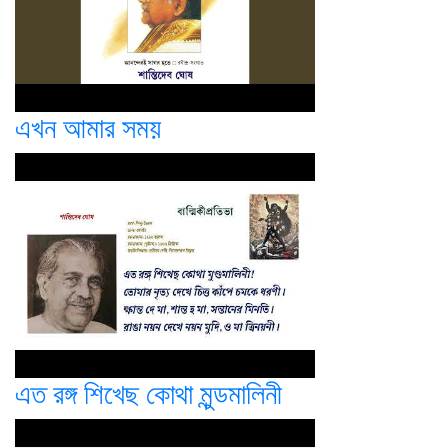
এখন আমার সময়
এত রঙ্গ শিখেছ কোথা মুন্ডমালিনী