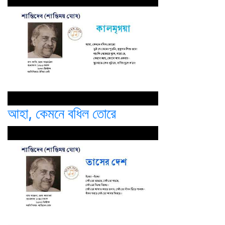
আহা, কেমনে বধিল তোরে