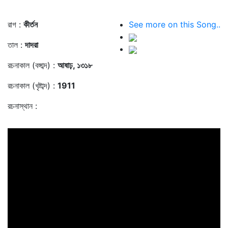
রাগ :
কীর্তন
See more on this Song..
তাল :
দাদরা
রচনাকাল (বঙ্গাব্দ) :
আষাঢ়, ১৩১৮
রচনাকাল (খৃষ্টাব্দ) :
1911
রচনাস্থান :