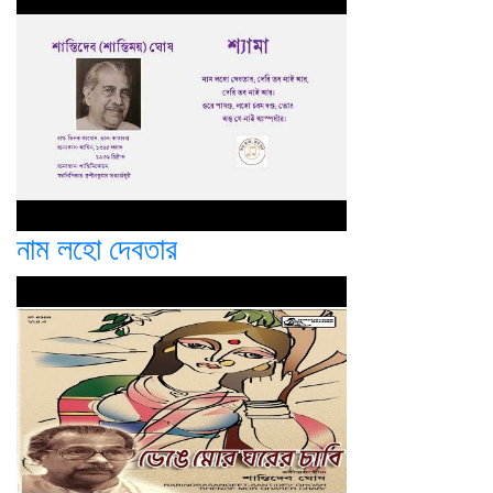
নাম লহো দেবতার