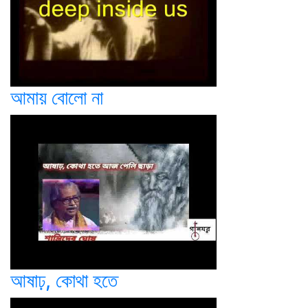
আমায় বোলো না
আষাঢ়, কোথা হতে