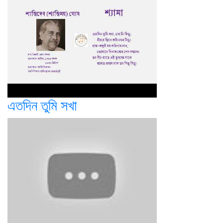
এতদিন তুমি সখা