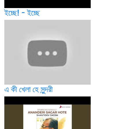
ইচ্ছে! - ইচ্ছে
এ কী খেলা হে সুন্দরী