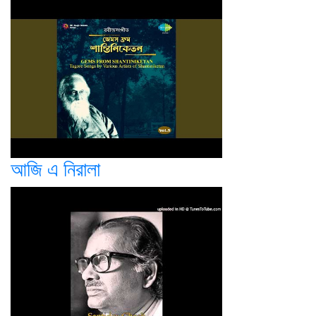
আজি এ নিরালা