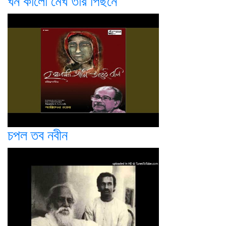
ঘন কালো মেঘ তাঁর পিছনে
চপল তব নবীন