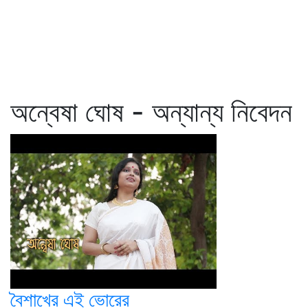
অন্বেষা ঘোষ - অন্যান্য নিবেদন
বৈশাখের এই ভোরের