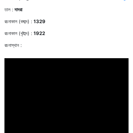
তাল :
দাদরা
রচনাকাল (বঙ্গাব্দ) :
1329
রচনাকাল (খৃষ্টাব্দ) :
1922
রচনাস্থান :