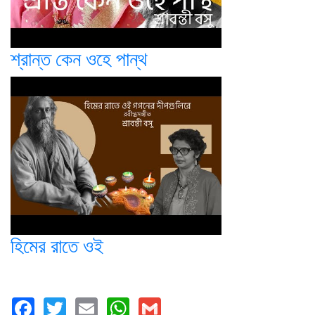
শ্রান্ত কেন ওহে পান্থ
হিমের রাতে ওই