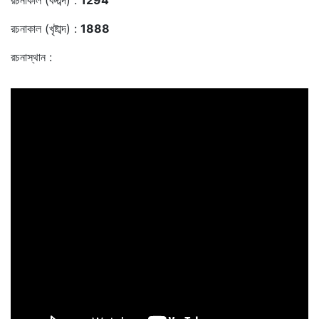
রচনাকাল (বঙ্গাব্দ) :
1294
রচনাকাল (খৃষ্টাব্দ) :
1888
রচনাস্থান :