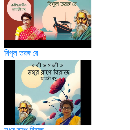
বিপুল তরঙ্গ রে