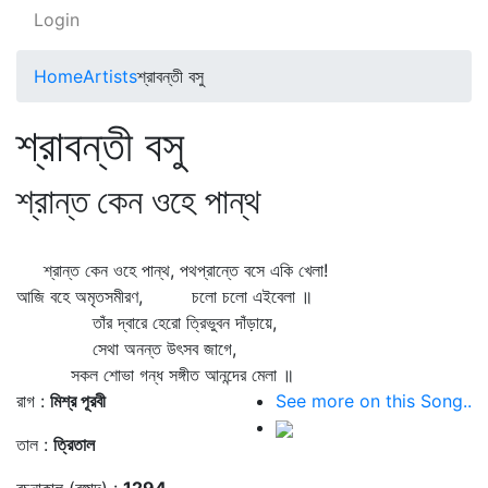
Login
Home
Artists
শ্রাবন্তী বসু
শ্রাবন্তী বসু
শ্রান্ত কেন ওহে পান্থ
শ্রান্ত কেন ওহে পান্থ, পথপ্রান্তে বসে একি খেলা!
আজি বহে অমৃতসমীরণ, চলো চলো এইবেলা ॥
তাঁর দ্বারে হেরো ত্রিভুবন দাঁড়ায়ে,
সেথা অনন্ত উৎসব জাগে,
সকল শোভা গন্ধ সঙ্গীত আনন্দের মেলা ॥
রাগ :
মিশ্র পূরবী
See more on this Song..
তাল :
ত্রিতাল