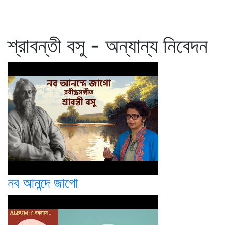
শ্রাবন্তী বসু - অন্যান্য নিবেদন
নব আনন্দে জাগো