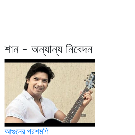
শান - অন্যান্য নিবেদন
আগুনের পরশমণি