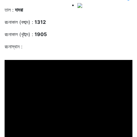
তাল :
দাদরা
রচনাকাল (বঙ্গাব্দ) :
1312
রচনাকাল (খৃষ্টাব্দ) :
1905
রচনাস্থান :