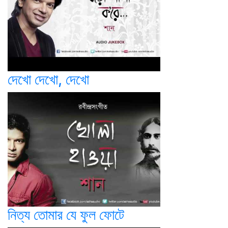
দেখো দেখো, দেখো
নিত্য তোমার যে ফুল ফোটে