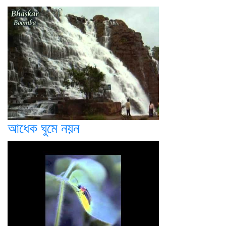
আধেক ঘুমে নয়ন