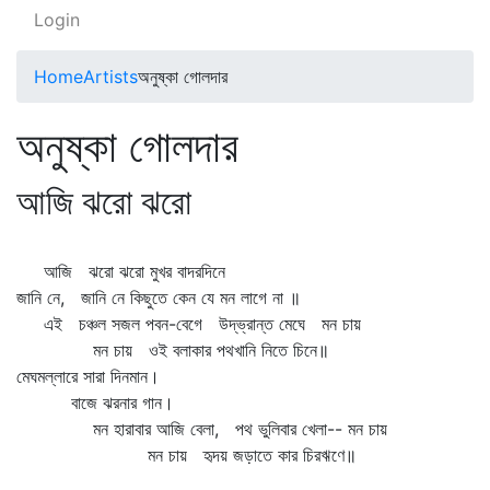
Login
Home
Artists
অনুষ্কা গোলদার
অনুষ্কা গোলদার
আজি ঝরো ঝরো
আজি ঝরো ঝরো মুখর বাদরদিনে
জানি নে, জানি নে কিছুতে কেন যে মন লাগে না ॥
এই চঞ্চল সজল পবন-বেগে উদ্‌ভ্রান্ত মেঘে মন চায়
মন চায় ওই বলাকার পথখানি নিতে চিনে॥
মেঘমল্লারে সারা দিনমান।
বাজে ঝরনার গান।
মন হারাবার আজি বেলা, পথ ভুলিবার খেলা-- মন চায়
মন চায় হৃদয় জড়াতে কার চিরঋণে॥