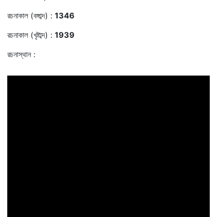
রচনাকাল (বঙ্গাব্দ) :
1346
রচনাকাল (খৃষ্টাব্দ) :
1939
রচনাস্থান :