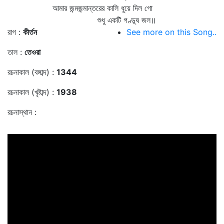
আমার জন্মজন্মান্তরের কালি ধুয়ে দিল গো
শুধু একটি গণ্ডূষ জল॥
রাগ :
কীর্তন
See more on this Song..
তাল :
তেওরা
রচনাকাল (বঙ্গাব্দ) :
1344
রচনাকাল (খৃষ্টাব্দ) :
1938
রচনাস্থান :