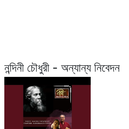
নন্দিনী চৌধুরী - অন্যান্য নিবেদন