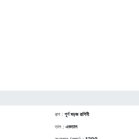
রাগ :
পূর্ণ ষড়জ রাগিনী
তাল :
একতাল