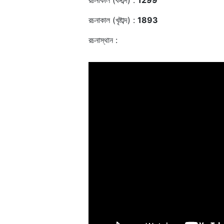
রচনাকাল (বঙ্গাব্দ) :
1299
রচনাকাল (খৃষ্টাব্দ) :
1893
রচনাস্থান :