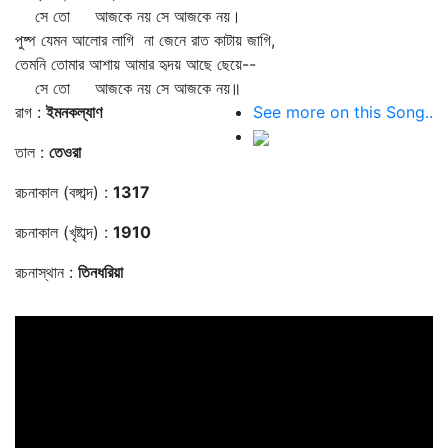
সে তো আজকে নয় সে আজকে নয়।
পুষ্প যেমন আলোর লাগি না জেনে রাত কাটায় জাগি,
তেমনি তোমার আশায় আমার হৃদয় আছে ছেয়ে--
সে তো আজকে নয় সে আজকে নয়॥
রাগ :
ইমনকল্যাণ
See more on this Song..
তাল :
তেওরা
রচনাকাল (বঙ্গাব্দ) :
1317
রচনাকাল (খৃষ্টাব্দ) :
1910
রচনাস্থান :
তিনধরিয়া