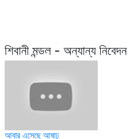
শিবানী মন্ডল - অন্যান্য নিবেদন
আবার এসেছে আষাঢ়