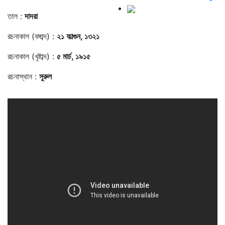
তাল :
দাদরা
রচনাকাল (বঙ্গাব্দ) :
২১ ফাল্গুন, ১৩২১
রচনাকাল (খৃষ্টাব্দ) :
৫ মার্চ, ১৯১৫
রচনাস্থান :
সুরুল