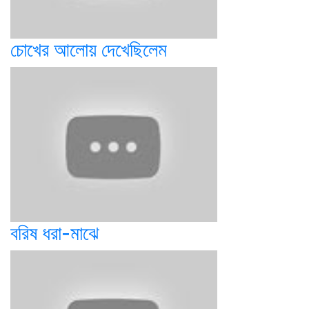
চোখের আলোয় দেখেছিলেম
বরিষ ধরা-মাঝে