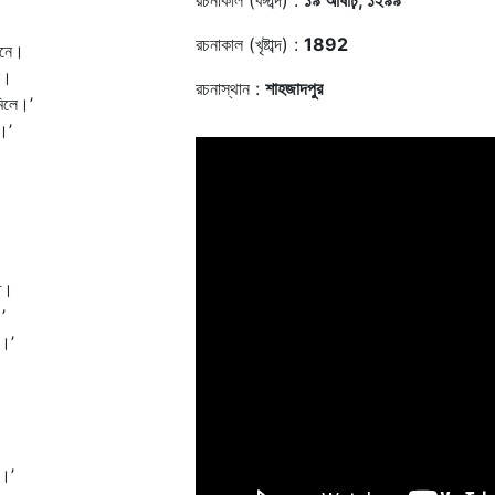
রচনাকাল (বঙ্গাব্দ) :
১৯ আষাঢ়, ১২৯৯
রচনাকাল (খৃষ্টাব্দ) :
1892
বনে।
ে।
রচনাস্থান :
শাহজাদপুর
িলে।’
।’
ত।
’
ি।’
।’