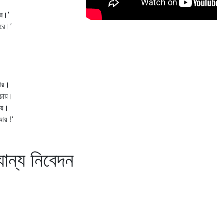
ে।’
রে।’
ায়।
 চায়।
ায়।
য় !’
যান্য নিবেদন