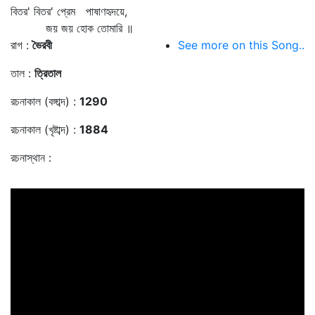
বিতর' বিতর' প্রেম পাষাণহৃদয়ে,
জয় জয় হোক তোমারি ॥
রাগ :
ভৈরবী
See more on this Song..
তাল :
ত্রিতাল
রচনাকাল (বঙ্গাব্দ) :
1290
রচনাকাল (খৃষ্টাব্দ) :
1884
রচনাস্থান :